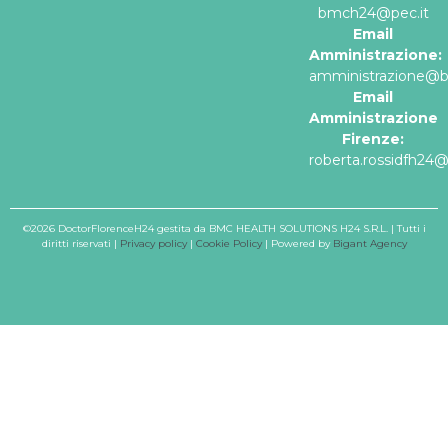
bmch24@pec.it
Email
Amministrazione:
amministrazione@
Email
Amministrazione
Firenze:
roberta.rossidfh24
©2026 DoctorFlorenceH24 gestita da BMC HEALTH SOLUTIONS H24 S.R.L. | Tutti i
diritti riservati |
Privacy policy
|
Cookie Policy
| Powered by
Bigant Agency