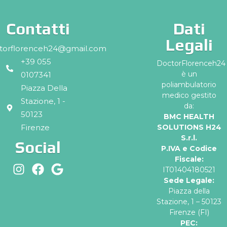
Contatti
Dati
Legali
torflorenceh24@gmail.com
+39 055
DoctorFlorenceh24
è un
0107341
poliambulatorio
Piazza Della
medico gestito
Stazione, 1 -
da:
50123
BMC HEALTH
Firenze
SOLUTIONS H24
S.r.l.
Social
P.IVA e Codice
Fiscale:
IT01404180521
Sede Legale:
Piazza della
Stazione, 1 – 50123
Firenze (FI)
PEC: