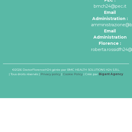
PEC :
bmch24@pec.it
Email
Administration :
amministrazione@
Email
Administration
Florence :
roberta.rossidfh24
©2026 DoctorFlorenceH24 gérée par BMC HEALTH SOLUTIONS H24 S.R.L.
| Tous droits réservés |
Privacy policy
|
Cookie Policy
| Crèè par
Bigant Agency