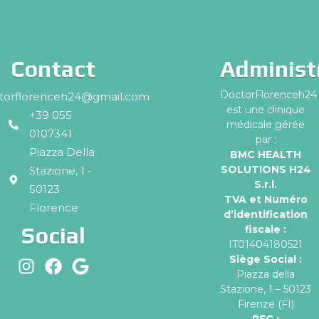
Contact
Administ
DoctorFlorenceh24
torflorenceh24@gmail.com
est une clinique
+39 055
médicale gérée
0107341
par :
Piazza Della
BMC HEALTH
SOLUTIONS H24
Stazione, 1 -
S.r.l.
50123
TVA et Numéro
Florence
d’identification
Social
fiscale :
IT01404180521
Siège Social :
Piazza della
Stazione, 1 – 50123
Firenze (FI)