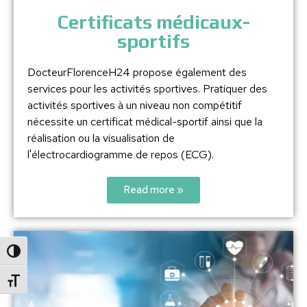
Certificats médicaux-
sportifs
DocteurFlorenceH24 propose également des
services pour les activités sportives. Pratiquer des
activités sportives à un niveau non compétitif
nécessite un certificat médical-sportif ainsi que la
réalisation ou la visualisation de
l'électrocardiogramme de repos (ECG).
Read more »
Passer en contraste élevé
Changer la taille de la police