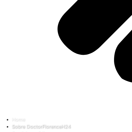
Home
Sobre DoctorFlorenceH24