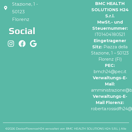
BMC HEALTH
Stazione, 1 -
SOLUTIONS H24
50123
S.r.l.
Florenz
MwSt.- und
Social
Steuernummer:
IT01404180521
Eingetragener
Sitz:
Piazza della
Stazione, 1 – 50123
Florenz (FI)
PEC:
bmch24@pec.it
Verwaltungs-E-
Mail:
amministrazione@
Verwaltungs-E-
Mail Florenz:
roberta.rossidfh24
©2026 DoctorFlorenceH24 verwaltet von BMC HEALTH SOLUTIONS H24 S.R.L | Alle